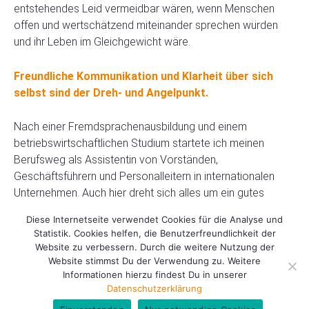
entstehendes Leid vermeidbar wären, wenn Menschen
offen und wertschätzend miteinander sprechen würden
und ihr Leben im Gleichgewicht wäre.
Freundliche Kommunikation und Klarheit über sich
selbst sind der Dreh- und Angelpunkt.
Nach einer Fremdsprachenausbildung und einem
betriebswirtschaftlichen Studium startete ich meinen
Berufsweg als Assistentin von Vorständen,
Geschäftsführern und Personalleitern in internationalen
Unternehmen. Auch hier dreht sich alles um ein gutes
Miteinander, darum seinen Platz einzunehmen – oder es
Diese Internetseite verwendet Cookies für die Analyse und
dreht sich eben auch nicht.
Statistik. Cookies helfen, die Benutzerfreundlichkeit der
Website zu verbessern. Durch die weitere Nutzung der
Einer der Gründe liegt meiner Erfahrung nach darin, dass es
Website stimmst Du der Verwendung zu. Weitere
Informationen hierzu findest Du in unserer
den Menschen oftmals noch nicht gelingt, klar und
Datenschutzerklärung
wertschätzend zu kommunizieren. So miteinander zu