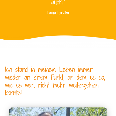
auch.“
Tanja Tyroller
Ich stand in meinem Leben immer
wieder an einem Punkt, an dem es so,
wie es war, nicht mehr weitergehen
konnte!